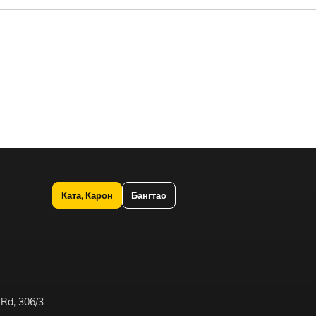
Ката, Карон
Бангтао
 Rd, 306/3