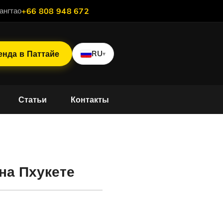
ангтао
+66 808 948 672
енда в Паттайе
RU
▾
Статьи
Контакты
осы
на Пхукете