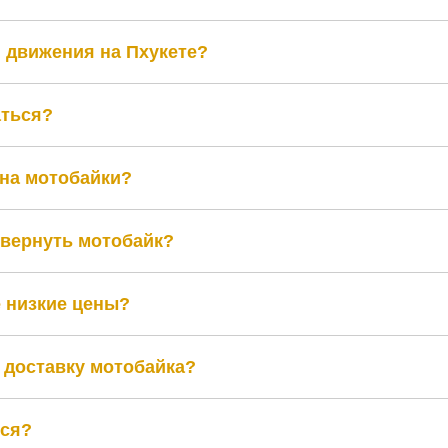
 движения на Пхукете?
аться?
 на мотобайки?
е вернуть мотобайк?
е низкие цены?
 доставку мотобайка?
ься?