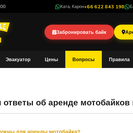
:00
Ката, Карон
+66 622 843 198
Б
Забронировать байк
Ар
Эвакуатор
Цены
Вопросы
Правила
сто задаваемые вопр
 ответы об аренде мотобайков 
нужны для аренды мотобайка?