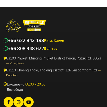
+66 622 843 198
Ката, Карон
+66 808 948 672
Бангтао
83100 Phuket, Mueang Phuket District Karon, Patak Rd, 306/3
— Kata, Karon
83110 Choeng Thale, Thalang District, 126 Srisoonthorn Rd
—
Bangtao
Ежедневно
08:00 - 20:00
Без обеда