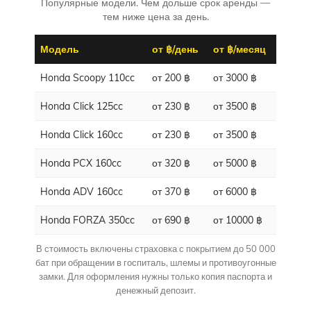
Популярные модели. Чем дольше срок аренды —
тем ниже цена за день.
Модель
от ฿/день
от ฿/месяц
Honda Scoopy 110cc
от 200 ฿
от 3000 ฿
Honda Click 125cc
от 230 ฿
от 3500 ฿
Honda Click 160cc
от 230 ฿
от 3500 ฿
Honda PCX 160cc
от 320 ฿
от 5000 ฿
Honda ADV 160cc
от 370 ฿
от 6000 ฿
Honda FORZA 350cc
от 690 ฿
от 10000 ฿
В стоимость включены страховка с покрытием до 50 000
бат при обращении в госпиталь, шлемы и противоугонные
замки. Для оформления нужны только копия паспорта и
денежный депозит.