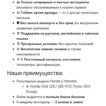
🛵
Только исправные и чистые мотоциклы
,
регулярно обслуживаемые в нашем сервисе
📅
Гибкие сроки аренды
— от 1 дня до нескольких
месяцев
🛡
Без залога паспорта и без прав
(по внутренним
правилам компании)
💬
Поддержка на русском, английском и тайском
языках
🧾
Прозрачные условия
, без скрытых платежей
🚨
Бесплатная замена техники
в случае
неисправности
👨‍🔧
Постоянный контроль состояния
,
техосмотры, фотофиксация
Наши преимущества:
Популярные модели Honda и Yamaha:
➤ Honda Click 125 / 160, PCX, Forza, ADV,
Scoopy
Байки выдаются
с полным баком бензина
К каждому мотоциклу —
2 шлема и замок