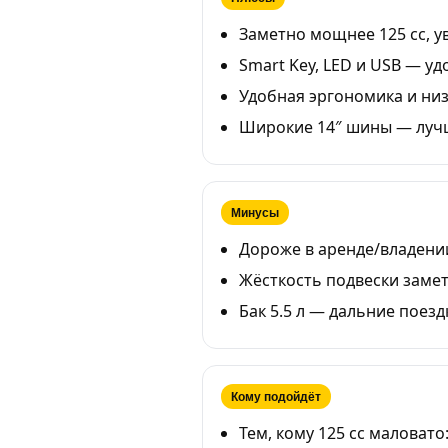
Заметно мощнее 125 cc, ув
Smart Key, LED и USB — уд
Удобная эргономика и низк
Широкие 14″ шины — лучш
Минусы
Дороже в аренде/владении
Жёсткость подвески замет
Бак 5.5 л — дальние поез
Кому подойдёт
Тем, кому 125 cc маловато