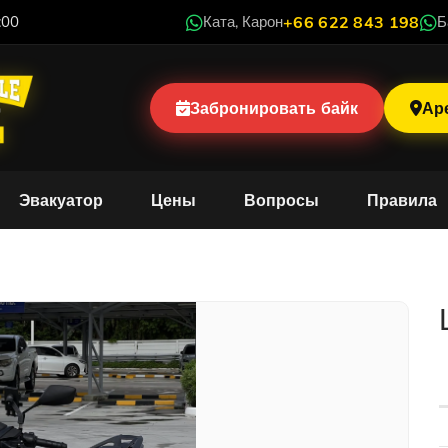
:00
Ката, Карон
+66 622 843 198
Б
Забронировать байк
Ар
Эвакуатор
Цены
Вопросы
Правила
nda Click 160cc Stand