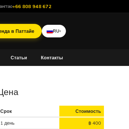
ангтао
+66 808 948 672
енда в Паттайе
RU
▾
Статьи
Контакты
ard
Цена
Срок
Стоимость
1 день
฿ 400