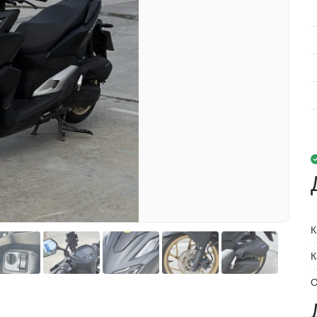
К
К
О